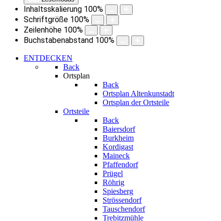
Inhaltsskalierung
100
%
Schriftgröße
100
%
Zeilenhöhe
100
%
Buchstabenabstand
100
%
ENTDECKEN
Back
Ortsplan
Back
Ortsplan Altenkunstadt
Ortsplan der Ortsteile
Ortsteile
Back
Baiersdorf
Burkheim
Kordigast
Maineck
Pfaffendorf
Prügel
Röhrig
Spiesberg
Strössendorf
Tauschendorf
Trebitzmühle