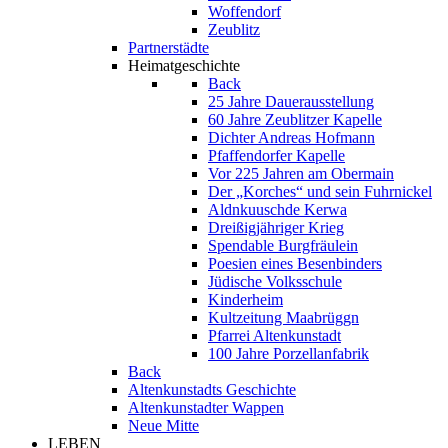
Woffendorf
Zeublitz
Partnerstädte
Heimatgeschichte
Back
25 Jahre Dauerausstellung
60 Jahre Zeublitzer Kapelle
Dichter Andreas Hofmann
Pfaffendorfer Kapelle
Vor 225 Jahren am Obermain
Der „Korches“ und sein Fuhrnickel
Aldnkuuschde Kerwa
Dreißigjähriger Krieg
Spendable Burgfräulein
Poesien eines Besenbinders
Jüdische Volksschule
Kinderheim
Kultzeitung Maabrüggn
Pfarrei Altenkunstadt
100 Jahre Porzellanfabrik
Back
Altenkunstadts Geschichte
Altenkunstadter Wappen
Neue Mitte
LEBEN