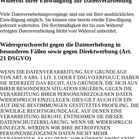
Widerruf Ihrer Einwilligung zur Datenverarbeitung
Viele Datenverarbeitungsvorgänge sind nur mit Ihrer ausdrücklichen
Einwilligung möglich. Sie können eine bereits erteilte Einwilligung
jederzeit widerrufen. Die Rechtmäßigkeit der bis zum Widerruf
erfolgten Datenverarbeitung bleibt vom Widerruf unberührt.
Widerspruchsrecht gegen die Datenerhebung in
besonderen Fällen sowie gegen Direktwerbung (Art.
21 DSGVO)
WENN DIE DATENVERARBEITUNG AUF GRUNDLAGE
VON ART. 6 ABS. 1 LIT. E ODER F DSGVO ERFOLGT, HABEN
SIE JEDERZEIT DAS RECHT, AUS GRÜNDEN, DIE SICH AUS
IHRER BESONDEREN SITUATION ERGEBEN, GEGEN DIE
VERARBEITUNG IHRER PERSONENBEZOGENEN DATEN
WIDERSPRUCH EINZULEGEN; DIES GILT AUCH FÜR EIN
AUF DIESE BESTIMMUNGEN GESTÜTZTES PROFILING. DIE
JEWEILIGE RECHTSGRUNDLAGE, AUF DENEN EINE
VERARBEITUNG BERUHT, ENTNEHMEN SIE DIESER
DATENSCHUTZERKLÄRUNG. WENN SIE WIDERSPRUCH
EINLEGEN, WERDEN WIR IHRE BETROFFENEN
PERSONENBEZOGENEN DATEN NICHT MEHR
VERARBEITEN, ES SEI DENN, WIR KÖNNEN ZWINGENDE