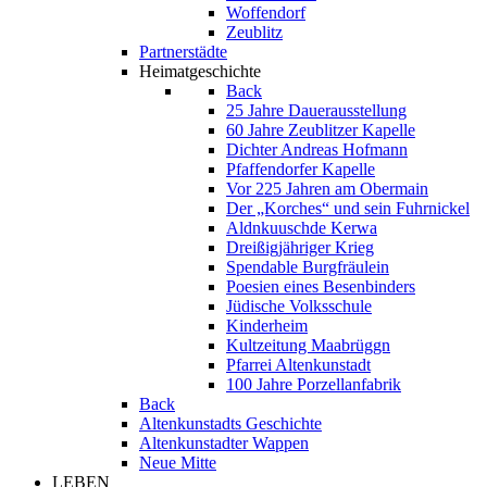
Woffendorf
Zeublitz
Partnerstädte
Heimatgeschichte
Back
25 Jahre Dauerausstellung
60 Jahre Zeublitzer Kapelle
Dichter Andreas Hofmann
Pfaffendorfer Kapelle
Vor 225 Jahren am Obermain
Der „Korches“ und sein Fuhrnickel
Aldnkuuschde Kerwa
Dreißigjähriger Krieg
Spendable Burgfräulein
Poesien eines Besenbinders
Jüdische Volksschule
Kinderheim
Kultzeitung Maabrüggn
Pfarrei Altenkunstadt
100 Jahre Porzellanfabrik
Back
Altenkunstadts Geschichte
Altenkunstadter Wappen
Neue Mitte
LEBEN