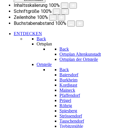
Inhaltsskalierung
100
%
Schriftgröße
100
%
Zeilenhöhe
100
%
Buchstabenabstand
100
%
ENTDECKEN
Back
Ortsplan
Back
Ortsplan Altenkunstadt
Ortsplan der Ortsteile
Ortsteile
Back
Baiersdorf
Burkheim
Kordigast
Maineck
Pfaffendorf
Prügel
Röhrig
Spiesberg
Strössendorf
Tauschendorf
Trebitzmühle