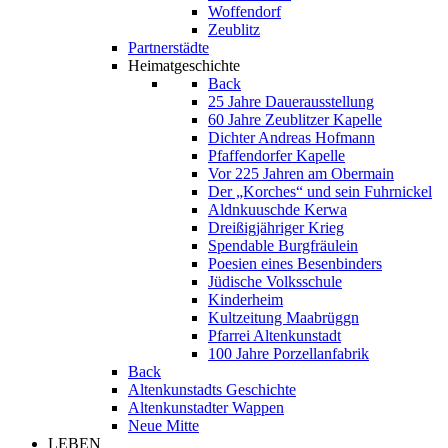
Woffendorf
Zeublitz
Partnerstädte
Heimatgeschichte
Back
25 Jahre Dauerausstellung
60 Jahre Zeublitzer Kapelle
Dichter Andreas Hofmann
Pfaffendorfer Kapelle
Vor 225 Jahren am Obermain
Der „Korches“ und sein Fuhrnickel
Aldnkuuschde Kerwa
Dreißigjähriger Krieg
Spendable Burgfräulein
Poesien eines Besenbinders
Jüdische Volksschule
Kinderheim
Kultzeitung Maabrüggn
Pfarrei Altenkunstadt
100 Jahre Porzellanfabrik
Back
Altenkunstadts Geschichte
Altenkunstadter Wappen
Neue Mitte
LEBEN