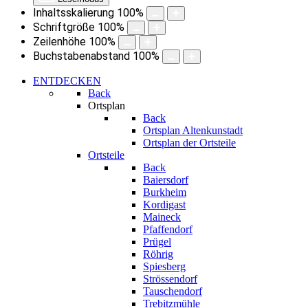
Inhaltsskalierung
100
%
Schriftgröße
100
%
Zeilenhöhe
100
%
Buchstabenabstand
100
%
ENTDECKEN
Back
Ortsplan
Back
Ortsplan Altenkunstadt
Ortsplan der Ortsteile
Ortsteile
Back
Baiersdorf
Burkheim
Kordigast
Maineck
Pfaffendorf
Prügel
Röhrig
Spiesberg
Strössendorf
Tauschendorf
Trebitzmühle