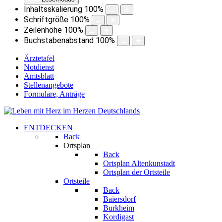
Inhaltsskalierung
100
%
Schriftgröße
100
%
Zeilenhöhe
100
%
Buchstabenabstand
100
%
Ärztetafel
Notdienst
Amtsblatt
Stellenangebote
Formulare, Anträge
ENTDECKEN
Back
Ortsplan
Back
Ortsplan Altenkunstadt
Ortsplan der Ortsteile
Ortsteile
Back
Baiersdorf
Burkheim
Kordigast