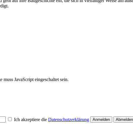
geht auf ihre Baugeschichte ein, die sich in vielfältiger Weise am äu
digt.
 muss JavaScript eingeschaltet sein.
Ich akzeptiere die
Datenschutzerklärung
Anmelden
Abmelden