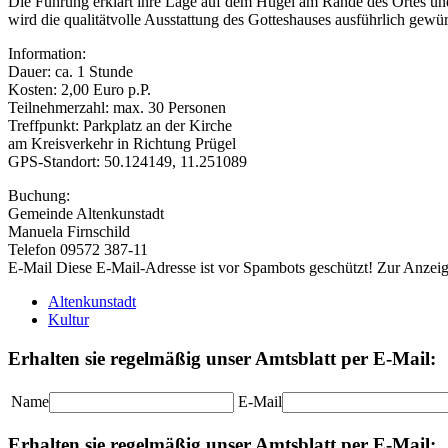
Die Führung erklärt ihre Lage auf dem Hügel am Rande des Ortes und 
wird die qualitätvolle Ausstattung des Gotteshauses ausführlich gewür
Information:
Dauer: ca. 1 Stunde
Kosten: 2,00 Euro p.P.
Teilnehmerzahl: max. 30 Personen
Treffpunkt: Parkplatz an der Kirche
am Kreisverkehr in Richtung Prügel
GPS-Standort: 50.124149, 11.251089
Buchung:
Gemeinde Altenkunstadt
Manuela Firnschild
Telefon 09572 387-11
E-Mail
Diese E-Mail-Adresse ist vor Spambots geschützt! Zur Anzeige
Altenkunstadt
Kultur
Erhalten sie regelmäßig unser Amtsblatt per E-Mail:
Name
E-Mail
Erhalten sie regelmäßig unser Amtsblatt per E-Mail: