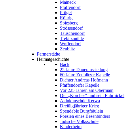
Maineck
Pfaffendorf
Prügel
Röhrig
Spiesberg
Strössendorf
Tauschendorf
Trebitzmühle
Woffendorf
Zeublitz
Partnerstädte
Heimatgeschichte
Back
25 Jahre Dauerausstellung
60 Jahre Zeublitzer Kapelle
Dichter Andreas Hofmann
Pfaffendorfer Kapelle
Vor 225 Jahren am Obermain
Der „Korches“ und sein Fuhrnickel
Aldnkuuschde Kerwa
Dreißigjähriger Krieg
Spendable Burgfräulein
Poesien eines Besenbinders
Jüdische Volksschule
Kinderheim