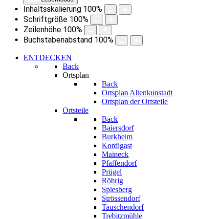
Inhaltsskalierung
100
%
Schriftgröße
100
%
Zeilenhöhe
100
%
Buchstabenabstand
100
%
ENTDECKEN
Back
Ortsplan
Back
Ortsplan Altenkunstadt
Ortsplan der Ortsteile
Ortsteile
Back
Baiersdorf
Burkheim
Kordigast
Maineck
Pfaffendorf
Prügel
Röhrig
Spiesberg
Strössendorf
Tauschendorf
Trebitzmühle