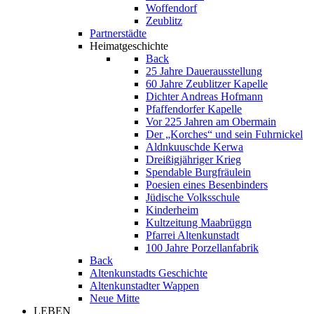
Woffendorf
Zeublitz
Partnerstädte
Heimatgeschichte
Back
25 Jahre Dauerausstellung
60 Jahre Zeublitzer Kapelle
Dichter Andreas Hofmann
Pfaffendorfer Kapelle
Vor 225 Jahren am Obermain
Der „Korches“ und sein Fuhrnickel
Aldnkuuschde Kerwa
Dreißigjähriger Krieg
Spendable Burgfräulein
Poesien eines Besenbinders
Jüdische Volksschule
Kinderheim
Kultzeitung Maabrüggn
Pfarrei Altenkunstadt
100 Jahre Porzellanfabrik
Back
Altenkunstadts Geschichte
Altenkunstadter Wappen
Neue Mitte
LEBEN