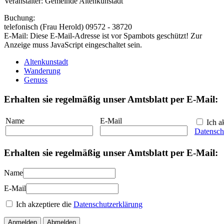
Veranstalter: Gemeinde Altenkunstadt
Buchung:
telefonisch (Frau Herold) 09572 - 38720
E-Mail:
Diese E-Mail-Adresse ist vor Spambots geschützt! Zur
Anzeige muss JavaScript eingeschaltet sein.
Altenkunstadt
Wanderung
Genuss
Erhalten sie regelmäßig unser Amtsblatt per E-Mail:
Name
E-Mail
Ich ak
Datensch
Erhalten sie regelmäßig unser Amtsblatt per E-Mail:
Name
E-Mail
Ich akzeptiere die
Datenschutzerklärung
Anmelden
Abmelden