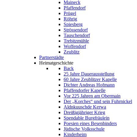
Maineck
Pfaffendorf
Prügel
Röhrig
Spiesberg
Strössendorf
Tauschendorf
Trebitzmühle
Woffendorf
Zeublitz
Partnerstädte
Heimatgeschichte
Back
25 Jahre Dauerausstellung
60 Jahre Zeublitzer Kapelle
Dichter Andreas Hofmann
Pfaffendorfer Kapelle
Vor 225 Jahren am Obermain
Der „Korches“ und sein Fuhrnickel
Aldnkuuschde Kerwa
Dreißigjähriger Krieg
Spendable Burgfräulein
Poesien eines Besenbinders
Jüdische Volksschule
Kinderheim