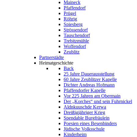
Maineck
Pfaffendorf
Prügel
Röhrig
Spiesberg
Strössendorf
Tauschendorf
Trebitzmühle
Woffendorf
Zeublitz
Partnerstädte
Heimatgeschichte
Back
25 Jahre Dauerausstellung
60 Jahre Zeublitzer Kapelle
Dichter Andreas Hofmann
Pfaffendorfer Kapelle
Vor 225 Jahren am Obermain
Der „Korches“ und sein Fuhrnickel
Aldnkuuschde Kerwa
Dreißigjähriger Krieg
Spendable Burgfräulein
Poesien eines Besenbinders
Jüdische Volksschule
Kinderheim