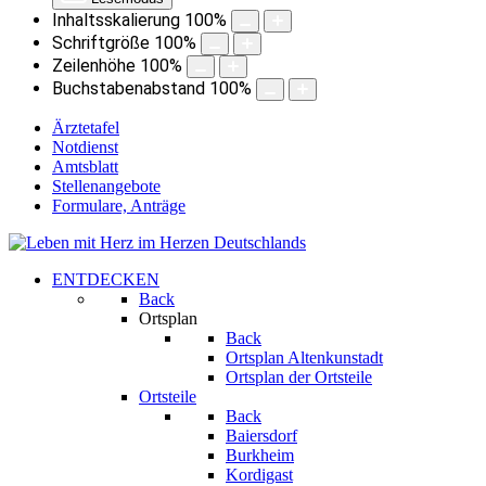
Inhaltsskalierung
100
%
Schriftgröße
100
%
Zeilenhöhe
100
%
Buchstabenabstand
100
%
Ärztetafel
Notdienst
Amtsblatt
Stellenangebote
Formulare, Anträge
ENTDECKEN
Back
Ortsplan
Back
Ortsplan Altenkunstadt
Ortsplan der Ortsteile
Ortsteile
Back
Baiersdorf
Burkheim
Kordigast