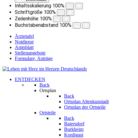
Inhaltsskalierung
100
%
Schriftgröße
100
%
Zeilenhöhe
100
%
Buchstabenabstand
100
%
Ärztetafel
Notdienst
Amtsblatt
Stellenangebote
Formulare, Anträge
ENTDECKEN
Back
Ortsplan
Back
Ortsplan Altenkunstadt
Ortsplan der Ortsteile
Ortsteile
Back
Baiersdorf
Burkheim
Kordigast