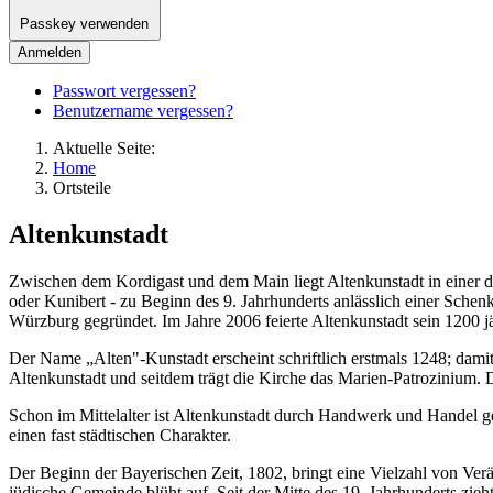
Passkey verwenden
Anmelden
Passwort vergessen?
Benutzername vergessen?
Aktuelle Seite:
Home
Ortsteile
Altenkunstadt
Zwischen dem Kordigast und dem Main liegt Altenkunstadt in einer d
oder Kunibert - zu Beginn des 9. Jahrhunderts anlässlich einer Sche
Würzburg gegründet. Im Jahre 2006 feierte Altenkunstadt sein 1200 j
Der Name „Alten"-Kunstadt erscheint schriftlich erstmals 1248; damit
Altenkunstadt und seitdem trägt die Kirche das Marien-Patrozinium.
Schon im Mittelalter ist Altenkunstadt durch Handwerk und Handel ge
einen fast städtischen Charakter.
Der Beginn der Bayerischen Zeit, 1802, bringt eine Vielzahl von Ver
jüdische Gemeinde blüht auf. Seit der Mitte des 19. Jahrhunderts zie