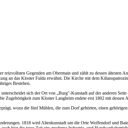
er reizvollsten Gegenden am Obermain und zählt zu dessen ältesten An
nkung an das Kloster Fulda erwähnt. Die Kirche mit dem Kilianspatroz
ähriges Bestehen.
 unterscheidet sich der Ort von „Burg"-Kunstadt auf der anderen Seite
 Die Zugehörigkeit zum Kloster Langheim endete erst 1802 mit dessen 
prägt, wozu die fünf Mühlen, die zum Dorf gehörten, einen gehörigen B
änderungen. 1818 wird Altenkunstadt um die Orte Woffendorf und Baier
ht auch hier die neue Zeit ein: moderne Industrie- und Handwerksbetrieb