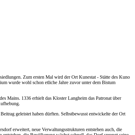
siedlungen. Zum ersten Mal wird der Ort Kunestat - Stätte des Kuno
inium wurde wohl schon etliche Jahre zuvor unter dem Bistum
 des Mains. 1336 erhielt das Kloster Langheim das Patronat über
Aufhebung.
eitrag geleistet haben dürften. Selbstbewusst entwickelte der Ort
sdorf erweitert, neue Verwaltungsstrukturen entstehen auch, die
e entstehen, die Bevölkerung wächst schnell, das Dorf sprengt seine