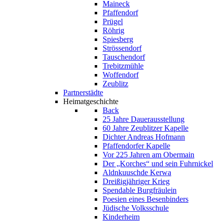
Maineck
Pfaffendorf
Prügel
Röhrig
Spiesberg
Strössendorf
Tauschendorf
Trebitzmühle
Woffendorf
Zeublitz
Partnerstädte
Heimatgeschichte
Back
25 Jahre Dauerausstellung
60 Jahre Zeublitzer Kapelle
Dichter Andreas Hofmann
Pfaffendorfer Kapelle
Vor 225 Jahren am Obermain
Der „Korches“ und sein Fuhrnickel
Aldnkuuschde Kerwa
Dreißigjähriger Krieg
Spendable Burgfräulein
Poesien eines Besenbinders
Jüdische Volksschule
Kinderheim