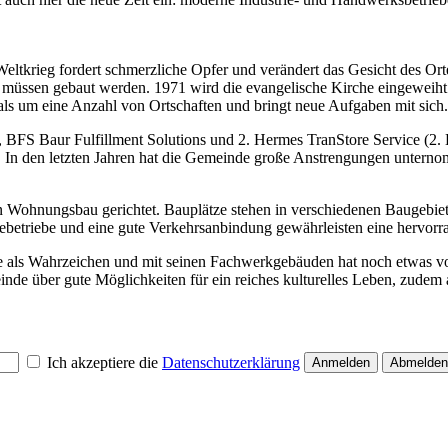
Weltkrieg fordert schmerzliche Opfer und verändert das Gesicht des Or
ssen gebaut werden. 1971 wird die evangelische Kirche eingeweiht. Wi
ls um eine Anzahl von Ortschaften und bringt neue Aufgaben mit sich.
 Baur Fulfillment Solutions und 2. Hermes TranStore Service (2. HT
. In den letzten Jahren hat die Gemeinde große Anstrengungen untern
n Wohnungsbau gerichtet. Bauplätze stehen in verschiedenen Baugebiet
betriebe und eine gute Verkehrsanbindung gewährleisten eine hervorra
che als Wahrzeichen und mit seinen Fachwerkgebäuden hat noch etwas 
de über gute Möglichkeiten für ein reiches kulturelles Leben, zudem a
Ich akzeptiere die
Datenschutzerklärung
Anmelden
Abmelden