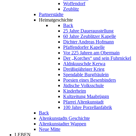
Woffendorf
Zeublitz
Partnerstädte
Heimatgeschichte
Back
25 Jahre Dauerausstellung
60 Jahre Zeublitzer Kapelle
Dichter Andreas Hofmann
Pfaffendorfer Kapelle
Vor 225 Jahren am Obermain
Der „Korches“ und sein Fuhrnickel
Aldnkuuschde Kerwa
Dreißigjähriger Krieg
Spendable Burgfräulein
Poesien eines Besenbinders
Jüdische Volksschule
Kinderheim
Kultzeitung Maabrüggn
Pfarrei Altenkunstadt
100 Jahre Porzellanfabrik
Back
Altenkunstadts Geschichte
Altenkunstadter Wappen
Neue Mitte
LEBEN