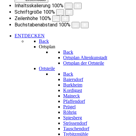
Inhaltsskalierung
100
%
Schriftgröße
100
%
Zeilenhöhe
100
%
Buchstabenabstand
100
%
ENTDECKEN
Back
Ortsplan
Back
Ortsplan Altenkunstadt
Ortsplan der Ortsteile
Ortsteile
Back
Baiersdorf
Burkheim
Kordigast
Maineck
Pfaffendorf
Prügel
Röhrig
Spiesberg
Strössendorf
Tauschendorf
Trebitzmühle