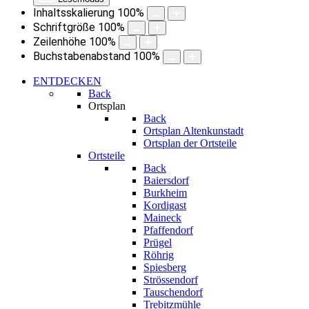
Inhaltsskalierung
100
%
Schriftgröße
100
%
Zeilenhöhe
100
%
Buchstabenabstand
100
%
ENTDECKEN
Back
Ortsplan
Back
Ortsplan Altenkunstadt
Ortsplan der Ortsteile
Ortsteile
Back
Baiersdorf
Burkheim
Kordigast
Maineck
Pfaffendorf
Prügel
Röhrig
Spiesberg
Strössendorf
Tauschendorf
Trebitzmühle