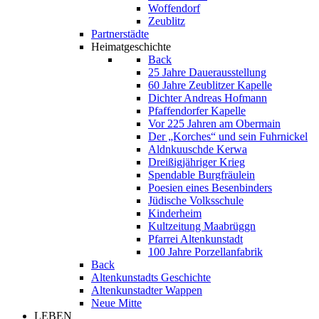
Woffendorf
Zeublitz
Partnerstädte
Heimatgeschichte
Back
25 Jahre Dauerausstellung
60 Jahre Zeublitzer Kapelle
Dichter Andreas Hofmann
Pfaffendorfer Kapelle
Vor 225 Jahren am Obermain
Der „Korches“ und sein Fuhrnickel
Aldnkuuschde Kerwa
Dreißigjähriger Krieg
Spendable Burgfräulein
Poesien eines Besenbinders
Jüdische Volksschule
Kinderheim
Kultzeitung Maabrüggn
Pfarrei Altenkunstadt
100 Jahre Porzellanfabrik
Back
Altenkunstadts Geschichte
Altenkunstadter Wappen
Neue Mitte
LEBEN