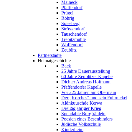
Maineck
Pfaffendorf
Prügel
Röhrig
Spiesberg
Strössendorf
Tauschendorf
Trebitzmühle
Woffendorf
Zeublitz
Partnerstädte
Heimatgeschichte
Back
25 Jahre Dauerausstellung
60 Jahre Zeublitzer Kapelle
Dichter Andreas Hofmann
Pfaffendorfer Kapelle
Vor 225 Jahren am Obermain
Der „Korches“ und sein Fuhrnickel
Aldnkuuschde Kerwa
Dreißigjähriger Krieg
Spendable Burgfräulein
Poesien eines Besenbinders
Jüdische Volksschule
Kinderheim