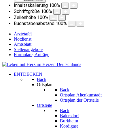
Inhaltsskalierung
100
%
Schriftgröße
100
%
Zeilenhöhe
100
%
Buchstabenabstand
100
%
Ärztetafel
Notdienst
Amtsblatt
Stellenangebote
Formulare, Anträge
ENTDECKEN
Back
Ortsplan
Back
Ortsplan Altenkunstadt
Ortsplan der Ortsteile
Ortsteile
Back
Baiersdorf
Burkheim
Kordigast