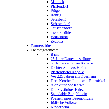
Maineck
Pfaffendorf
Prügel
Röhrig
Spiesberg
Strössendorf
Tauschendorf
Trebitzmühle
Woffendorf
Zeublitz
Partnerstädte
Heimatgeschichte
Back
25 Jahre Dauerausstellung
60 Jahre Zeublitzer Kapelle
Dichter Andreas Hofmann
Pfaffendorfer Kapelle
Vor 225 Jahren am Obermain
Der „Korches“ und sein Fuhrnickel
Aldnkuuschde Kerwa
Dreißigjähriger Krieg
Spendable Burgfräulein
Poesien eines Besenbinders
Jüdische Volksschule
Kinderheim