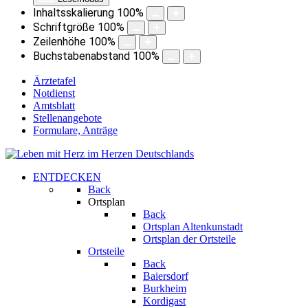
Inhaltsskalierung
100
%
Schriftgröße
100
%
Zeilenhöhe
100
%
Buchstabenabstand
100
%
Ärztetafel
Notdienst
Amtsblatt
Stellenangebote
Formulare, Anträge
ENTDECKEN
Back
Ortsplan
Back
Ortsplan Altenkunstadt
Ortsplan der Ortsteile
Ortsteile
Back
Baiersdorf
Burkheim
Kordigast