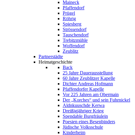
Maineck
Pfaffendorf
Prügel
Röhrig
Spiesberg
Strössendorf
Tauschendorf
Trebitzmühle
Woffendorf
Zeublitz
Partnerstädte
Heimatgeschichte
Back
25 Jahre Dauerausstellung
60 Jahre Zeublitzer Kapelle
Dichter Andreas Hofmann
Pfaffendorfer Kapelle
Vor 225 Jahren am Obermain
Der „Korches“ und sein Fuhrnickel
Aldnkuuschde Kerwa
Dreißigjähriger Krieg
Spendable Burgfräulein
Poesien eines Besenbinders
Jüdische Volksschule
Kinderheim