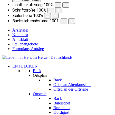
Inhaltsskalierung
100
%
Schriftgröße
100
%
Zeilenhöhe
100
%
Buchstabenabstand
100
%
Ärztetafel
Notdienst
Amtsblatt
Stellenangebote
Formulare, Anträge
ENTDECKEN
Back
Ortsplan
Back
Ortsplan Altenkunstadt
Ortsplan der Ortsteile
Ortsteile
Back
Baiersdorf
Burkheim
Kordigast