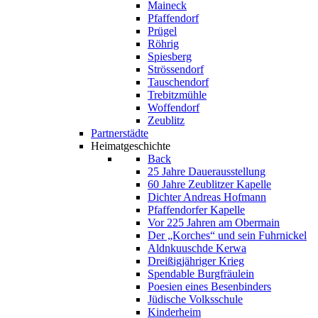
Maineck
Pfaffendorf
Prügel
Röhrig
Spiesberg
Strössendorf
Tauschendorf
Trebitzmühle
Woffendorf
Zeublitz
Partnerstädte
Heimatgeschichte
Back
25 Jahre Dauerausstellung
60 Jahre Zeublitzer Kapelle
Dichter Andreas Hofmann
Pfaffendorfer Kapelle
Vor 225 Jahren am Obermain
Der „Korches“ und sein Fuhrnickel
Aldnkuuschde Kerwa
Dreißigjähriger Krieg
Spendable Burgfräulein
Poesien eines Besenbinders
Jüdische Volksschule
Kinderheim