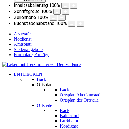
Inhaltsskalierung
100
%
Schriftgröße
100
%
Zeilenhöhe
100
%
Buchstabenabstand
100
%
Ärztetafel
Notdienst
Amtsblatt
Stellenangebote
Formulare, Anträge
ENTDECKEN
Back
Ortsplan
Back
Ortsplan Altenkunstadt
Ortsplan der Ortsteile
Ortsteile
Back
Baiersdorf
Burkheim
Kordigast