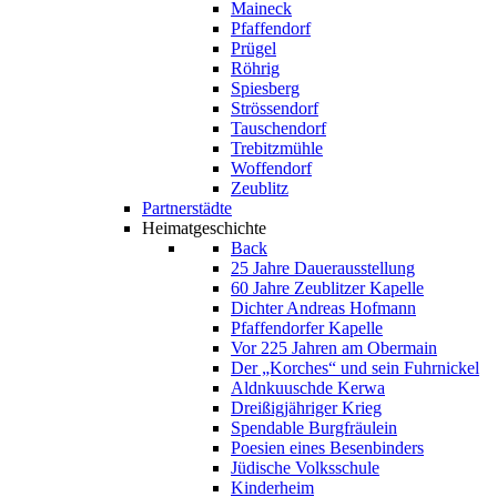
Maineck
Pfaffendorf
Prügel
Röhrig
Spiesberg
Strössendorf
Tauschendorf
Trebitzmühle
Woffendorf
Zeublitz
Partnerstädte
Heimatgeschichte
Back
25 Jahre Dauerausstellung
60 Jahre Zeublitzer Kapelle
Dichter Andreas Hofmann
Pfaffendorfer Kapelle
Vor 225 Jahren am Obermain
Der „Korches“ und sein Fuhrnickel
Aldnkuuschde Kerwa
Dreißigjähriger Krieg
Spendable Burgfräulein
Poesien eines Besenbinders
Jüdische Volksschule
Kinderheim