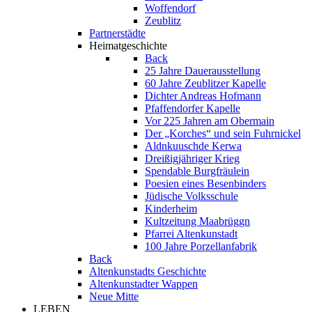
Woffendorf
Zeublitz
Partnerstädte
Heimatgeschichte
Back
25 Jahre Dauerausstellung
60 Jahre Zeublitzer Kapelle
Dichter Andreas Hofmann
Pfaffendorfer Kapelle
Vor 225 Jahren am Obermain
Der „Korches“ und sein Fuhrnickel
Aldnkuuschde Kerwa
Dreißigjähriger Krieg
Spendable Burgfräulein
Poesien eines Besenbinders
Jüdische Volksschule
Kinderheim
Kultzeitung Maabrüggn
Pfarrei Altenkunstadt
100 Jahre Porzellanfabrik
Back
Altenkunstadts Geschichte
Altenkunstadter Wappen
Neue Mitte
LEBEN