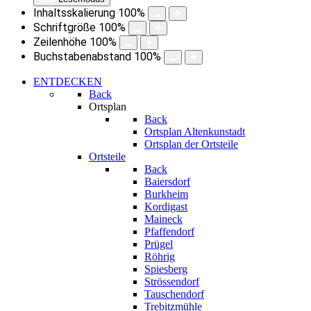
Inhaltsskalierung
100
%
Schriftgröße
100
%
Zeilenhöhe
100
%
Buchstabenabstand
100
%
ENTDECKEN
Back
Ortsplan
Back
Ortsplan Altenkunstadt
Ortsplan der Ortsteile
Ortsteile
Back
Baiersdorf
Burkheim
Kordigast
Maineck
Pfaffendorf
Prügel
Röhrig
Spiesberg
Strössendorf
Tauschendorf
Trebitzmühle